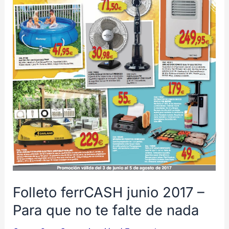
–
Para
que
no
te
falte
de
nada
Folleto ferrCASH junio 2017 –
Para que no te falte de nada