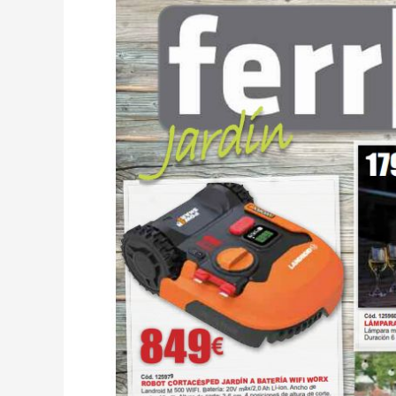
ferrCASH
Primavera
2019
–
Jardín