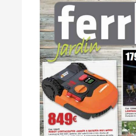
ferrCASH
Primavera
2019
–
Jardín