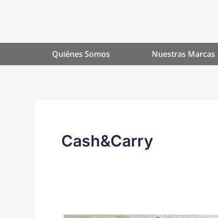
Ir
al
contenido
Quiénes Somos
Nuestras Marcas
Cash&Carry
Folleto