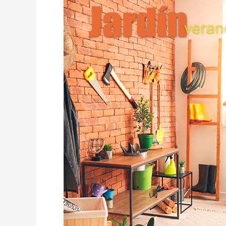
ferrCASH
jardín
2021