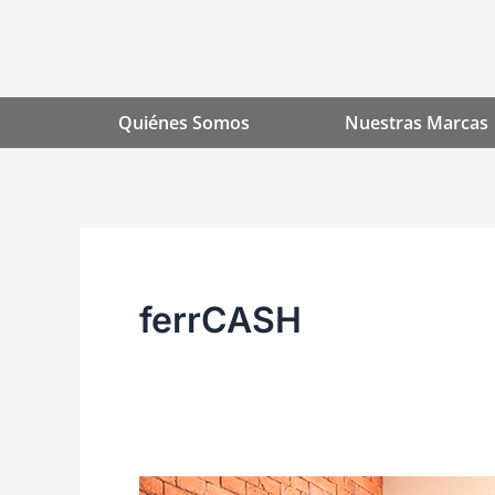
Ir
al
contenido
Quiénes Somos
Nuestras Marcas
ferrCASH
Folleto