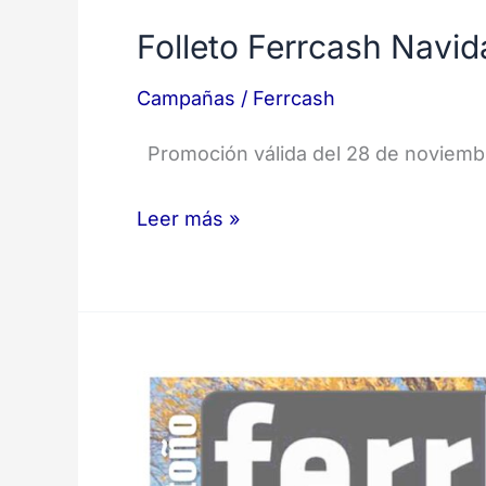
Folleto Ferrcash Navi
Campañas
/
Ferrcash
Promoción válida del 28 de noviembr
Leer más »
Folleto
Ferrcash
Otoño