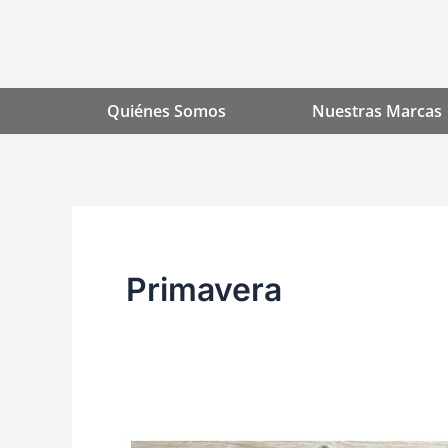
Ir
al
contenido
Quiénes Somos
Nuestras Marcas
Primavera
Folleto