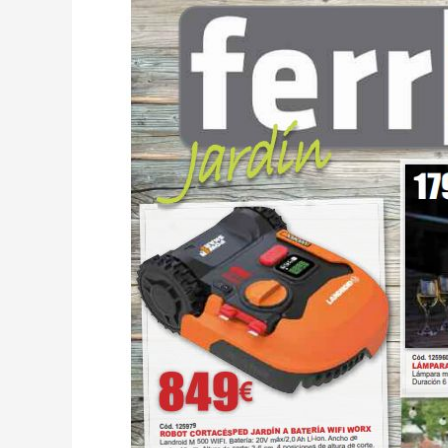
ferrCASH
Primavera
2019
–
Jardín