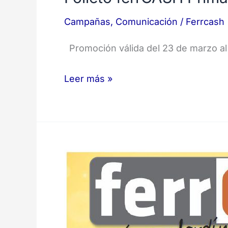
Campañas
,
Comunicación
/
Ferrcash
Promoción válida del 23 de marzo al
Leer más »
Folleto
ferrCASH
Primavera
2018
–