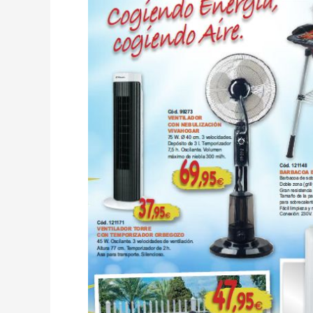
Cogiendo
energía,
cogiendo
aire.