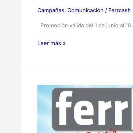
Campañas
,
Comunicación
/
Ferrcash
Promoción válida del 1 de junio al 1
Leer más »
Folleto
ferrCASH
Verano
2018
–