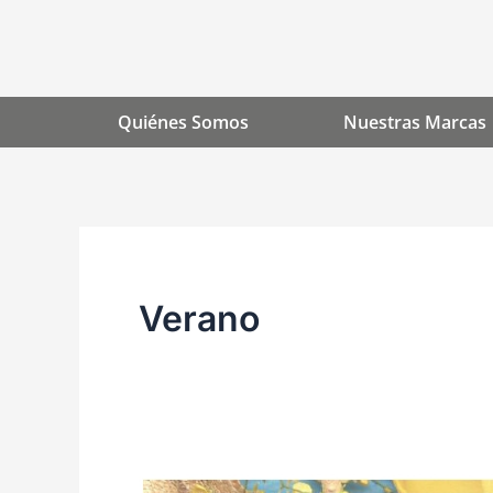
Ir
al
contenido
Quiénes Somos
Nuestras Marcas
Verano
Folleto